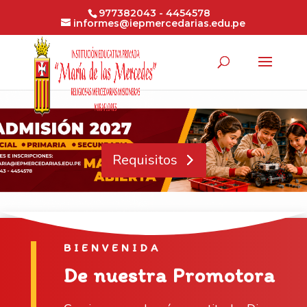
977382043 - 4454578
informes@iepmercedarias.edu.pe
Requisitos
BIENVENIDA
De nuestra Promotora