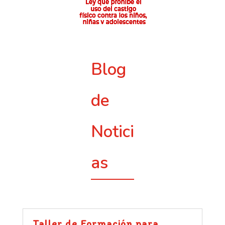
Blog
de
Notici
as
Taller de Formación para