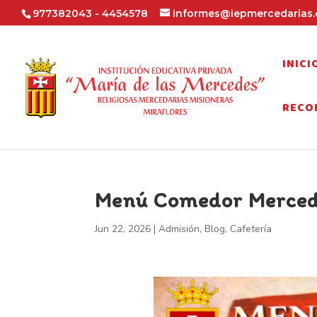
977382043 - 4454578
informes@iepmercedarias.
INICI
RECO
Menú Comedor Merceda
Jun 22, 2026
|
Admisión
,
Blog
,
Cafetería