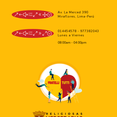
Av. La Merced 390
&#xe081;
Miraflores, Lima-Perú
014454578 - 977382043
&#xe090;
Lunes a Viernes
08:00am - 04:00pm