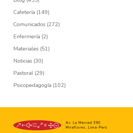
Blog
(455)
Cafetería
(149)
Comunicados
(272)
Enfermería
(2)
Materiales
(51)
Noticias
(30)
Pastoral
(29)
Psicopedagogía
(102)
Av. La Merced 390
&#xe081;
Miraflores, Lima-Perú