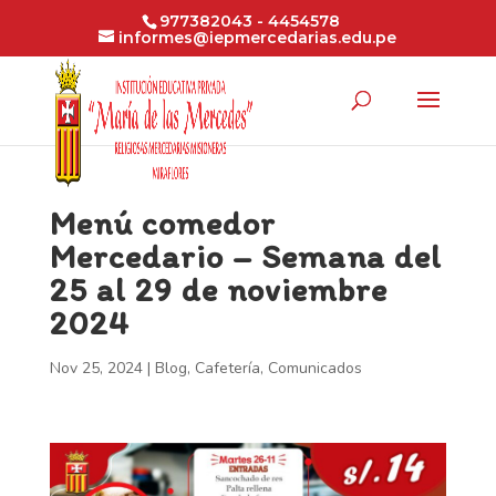
977382043 - 4454578
informes@iepmercedarias.edu.pe
Menú comedor
Mercedario – Semana del
25 al 29 de noviembre
2024
Nov 25, 2024
|
Blog
,
Cafetería
,
Comunicados