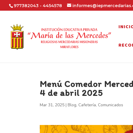
977382043 - 4454578
informes@iepmercedarias.
INICI
RECO
Menú Comedor Merceda
4 de abril 2025
Mar 31, 2025
|
Blog
,
Cafetería
,
Comunicados