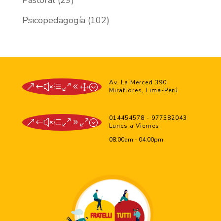
Pastoral
(29)
Psicopedagogía
(102)
Av. La Merced 390
&#xe081;
Miraflores, Lima-Perú
014454578 - 977382043
&#xe090;
Lunes a Viernes
08:00am - 04:00pm